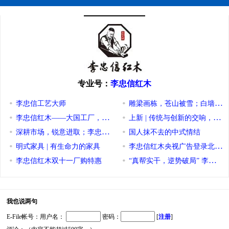
专业号：
李忠信红木
李忠信工艺大师
雕梁画栋，苍山被雪；白墙黛瓦
李忠信红木——大国工厂，标杆企业
上新 | 传统与创新的交响，工
深耕市场，锐意进取；李忠信红木破浪前行
国人抹不去的中式情结
明式家具 | 有生命力的家具
李忠信红木央视广告登录北京西站
李忠信红木双十一厂购特惠
“真帮实干，逆势破局” 李忠
我也说两句
E-File帐号：用户名：
密码：
[
注册
]