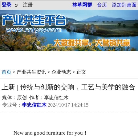
登录
注册
林草网群
台历
添加到桌面
首页
>
产业共生资讯
>
企业动态
> 正文
上新 | 传统与创新的交响，工艺与美学的融合
媒体：原创 作者：李忠信红木
专业号：
李忠信红木
2024/10/17 14:24:15
New and good furniture for you！