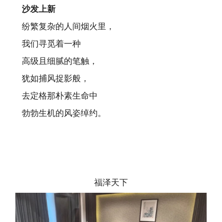
沙发上新
纷繁复杂的人间烟火里，
我们寻觅着一种
高级且细腻的笔触，
犹如捕风捉影般，
去定格那朴素生命中
勃勃生机的风姿绰约。
福泽天下