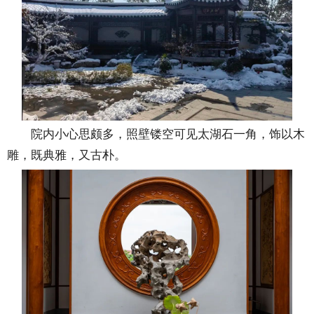
院内小心思颇多，照壁镂空可见太湖石一角，饰以木
雕，既典雅，又古朴。