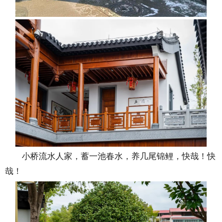
小桥流水人家，蓄一池春水，养几尾锦鲤，快哉！快
哉！