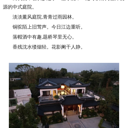
源的中式庭院。
淡淡薰风庭院,青青过雨园林。
铜驼陌上旧莺声。今日江边重听。
落帽酒中有趣,题桥琴里无心。
香残沈水缕烟轻。花影阑干人静。