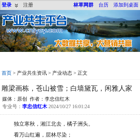
登录
注册
林草网群
台历
添加到桌面
首页
>
产业共生资讯
>
产业动态
> 正文
雕梁画栋，苍山被雪；白墙黛瓦，闲雅人家
媒体：原创 作者：李忠信红木
专业号：
李忠信红木
2024/10/27 16:01:24
独立寒秋，湘江北去，橘子洲头。
看万山红遍，层林尽染；