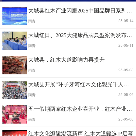
大城县红木产业闪耀2025中国品牌日系列活动 匠心传承助推品牌国际化
|
| 25-05-14
雨青
大城红日、2025大健康品牌典型案例发布，大城红日、陶然居、檀锦阁成功入选
|
| 25-05-11
雨青
大城县，红木大道影响力再提升
|
| 25-05-08
雨青
大城县开展“环子牙河红木文化观光千人健步走”活动
|
| 25-05-06
雨青
五一假期两家红木企业喜开业，红木产业发展增添新活力
|
| 25-05-06
雨青
红木文化邂逅潮流新声 红木大道甄选IP启幕