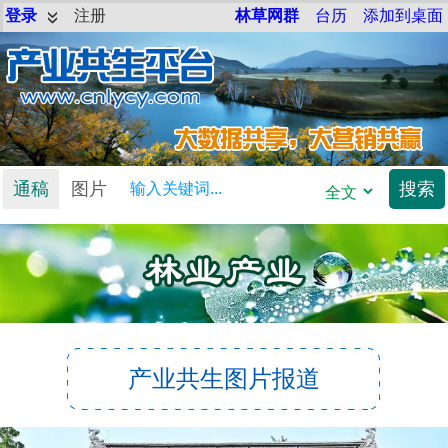
登录
注册
林草网群
台历
添加到桌面
通稿
图片
产业共生图片报道