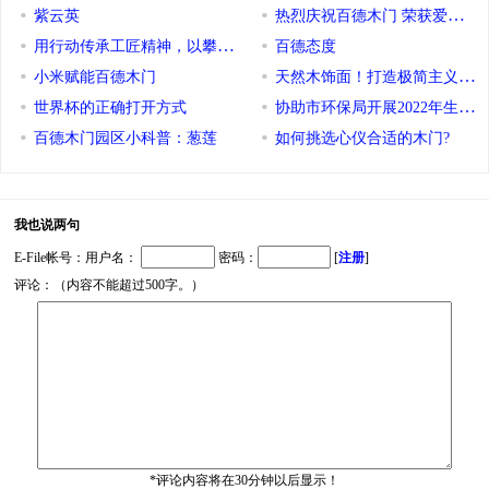
紫云英
热烈庆祝百德木门 荣获
用行动传承工匠精神，以攀登诠释企业文化
百德态度
小米赋能百德木门
天然木饰面！打造极简主义家居
世界杯的正确打开方式
协助市环保局开展2022年生态
百德木门园区小科普：葱莲
如何挑选心仪合适的木门?
我也说两句
E-File帐号：用户名：
密码：
[
注册
]
评论：（内容不能超过500字。）
*评论内容将在30分钟以后显示！