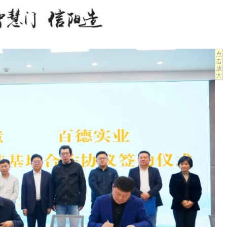
点
击
放
大