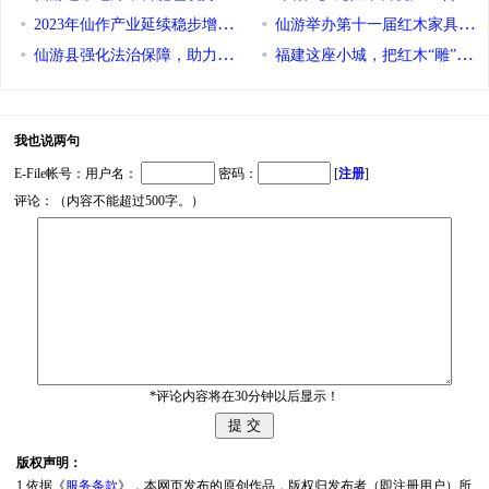
2023年仙作产业延续稳步增长态势
仙游举办第十一届红木家具精品
仙游县强化法治保障，助力“仙作”产业可持续发展——以法护企 厚
福建这座小城，把红木“雕”向全
我也说两句
E-File帐号：用户名：
密码：
[
注册
]
评论：（内容不能超过500字。）
*评论内容将在30分钟以后显示！
版权声明：
1.依据《
服务条款
》，本网页发布的原创作品，版权归发布者（即注册用户）所