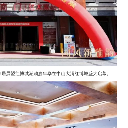
家居展暨红博城潮购嘉年华在中山大涌红博城盛大启幕。