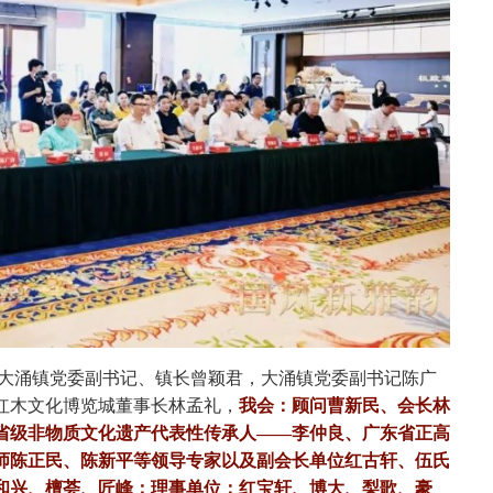
大涌镇党委副书记、镇长曾颖君，大涌镇党委副书记陈广
红木文化博览城董事长林孟礼，
我会：顾问曹新民、会长林
省级非物质文化遗产代表性传承人——李仲良、广东省正高
师
陈正民、
陈新平等领导专家
以及副会长单位红古轩、伍氏
和兴、檀荟、匠峰；理事单位：红宝轩、博大、梨歌、豪