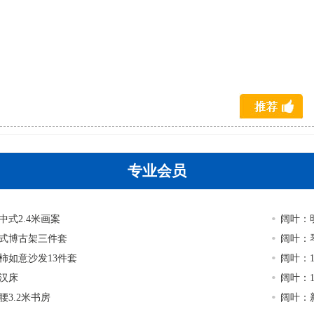
专业会员
中式2.4米画案
阔叶：
式博古架三件套
阔叶：
柿如意沙发13件套
阔叶：1
汉床
阔叶：1
腰3.2米书房
阔叶：新