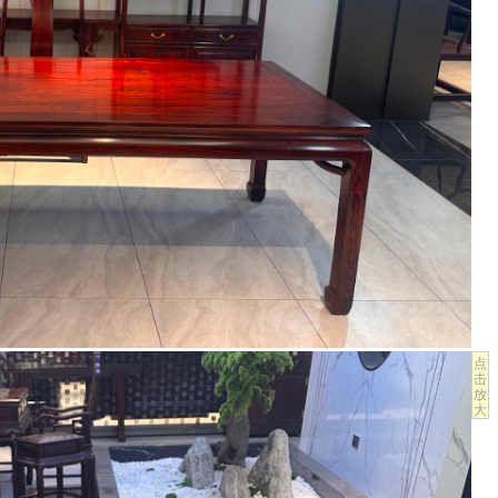
点
击
放
大