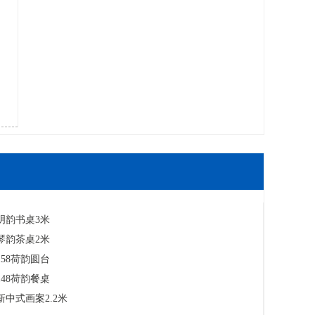
明韵书桌3米
琴韵茶桌2米
58荷韵圆台
48荷韵餐桌
中式画案2.2米