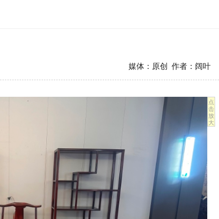
媒体：原创 作者：阔叶
点
击
放
大