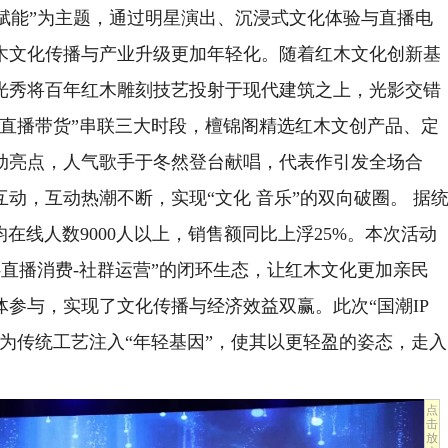
字赋能”为主题，通过明星演出、沉浸式文化体验与直播电
木文化传播与产业升级更加年轻化。随着红木文化创新基
光秀将百年红木雕刻技艺投射于现代建筑之上，光影交错
“直播带货”串联三大时段，檀锦阁精选红木文创产品、定
动亮点，人气歌手于冬然登台献唱，代表作引发全场合
动，互动热潮不断，实现“文化 音乐”的双向破圈。 据
在线人数9000人以上，销售额同比上浮25%。本次活动
验-直播消费-社群运营”的闭环生态，让红木文化更加亲民
参与，实现了文化传播与经济效益双赢。此次“国潮IP
为传统工艺注入“年轻基因”，使其以更轻盈的姿态，走入
点
击
放