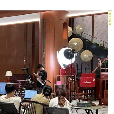
点
击
放
大